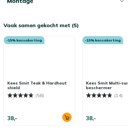
Montage
Vaak samen gekocht met (5)
-15% kassakorting
-15% kassakorting
Kees Smit Teak & Hardhout
Kees Smit Multi-surf
shield
beschermer
(58)
(14)
38,-
38,-