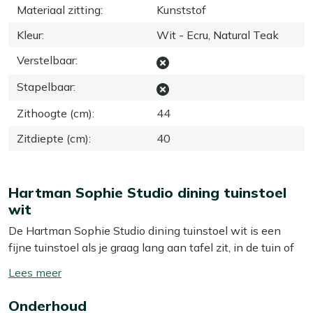
Materiaal zitting
:
Kunststof
Kleur
:
Wit - Ecru, Natural Teak
Verstelbaar
:
Stapelbaar
:
Zithoogte (cm)
:
44
Zitdiepte (cm)
:
40
Hartman Sophie Studio dining tuinstoel
wit
De Hartman Sophie Studio dining tuinstoel wit is een
fijne tuinstoel als je graag lang aan tafel zit, in de tuin of
op je balkon. De kuipvormige kunststof zitting
Toon/verberg
ondersteunt je rug goed, terwijl je dankzij de vaste zit toch
lees
stevig aan tafel zit tijdens het eten of een spelletje. Het
Onderhoud
meer