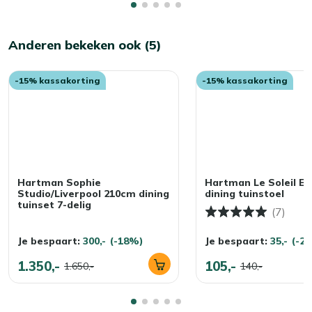
Anderen bekeken ook (5)
-15% kassakorting
-15% kassakorting
Hartman Sophie
Hartman Le Soleil E
Studio/Liverpool 210cm dining
dining tuinstoel
tuinset 7-delig
(7)
Je bespaart:
300,-
(-18%)
Je bespaart:
35,-
(-2
1.350,-
105,-
1.650,-
140,-