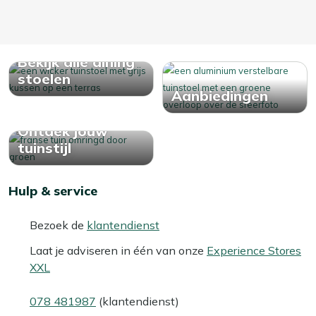
Bekijk alle dining
stoelen
Aanbiedingen
Ontdek jouw
tuinstijl
Hulp & service
Bezoek de
klantendienst
Laat je adviseren in één van onze
Experience Stores
XXL
078 481987
(klantendienst)