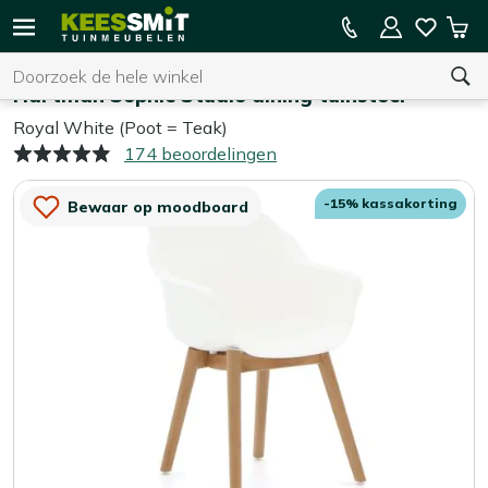
Kees
15% kassakorting op de hele collectie
Win
Smit
Zoeken
Home
Tuinstoelen
Tuinmeubelen
Hartman Sophie Studio dining tuinstoel
Royal White (Poot = Teak)
174 beoordelingen
U heeft geen product(en) in uw winkelwagen.
-15% kassakorting
Bewaar op moodboard