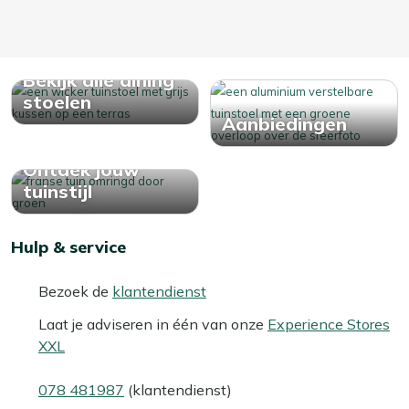
Bekijk alle dining
stoelen
Aanbiedingen
Ontdek jouw
tuinstijl
Hulp & service
Bezoek de
klantendienst
Laat je adviseren in één van onze
Experience Stores
XXL
078 481987
(klantendienst)