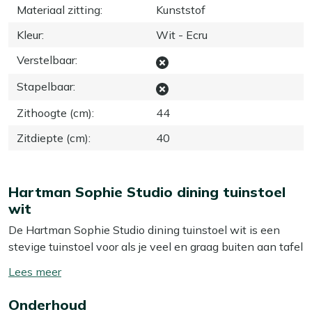
Materiaal zitting
:
Kunststof
Kleur
:
Wit - Ecru
Verstelbaar
:
Stapelbaar
:
Zithoogte (cm)
:
44
Zitdiepte (cm)
:
40
Hartman Sophie Studio dining tuinstoel
wit
De Hartman Sophie Studio dining tuinstoel wit is een
stevige tuinstoel voor als je veel en graag buiten aan tafel
zit. De kuip sluit goed aan in je rug en door de lichte curve
Toon/verberg
in de rugleuning zit je net wat relaxter dan op een
lees
gewone rechttoe rechtaan stoel. Het aluminium frame is
Onderhoud
meer