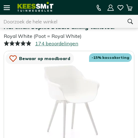
Kees
15% kassakorting op de hele collectie
Win
Smit
Zoeken
Home
Tuinstoelen
Tuinmeubelen
Hartman Sophie Studio dining tuinstoel
Royal White (Poot = Royal White)
174 beoordelingen
U heeft geen product(en) in uw winkelwagen.
-15% kassakorting
Bewaar op moodboard