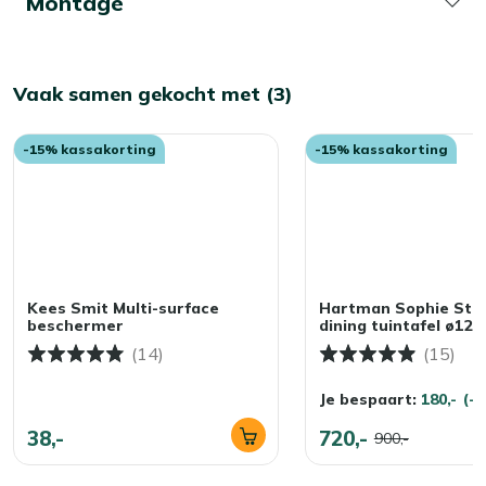
Montage
Vaak samen gekocht met (3)
-15% kassakorting
-15% kassakorting
Kees Smit Multi-surface
Hartman Sophie Stu
beschermer
dining tuintafel ø12
(14)
(15)
Je bespaart:
180,-
(-
38,-
720,-
900,-