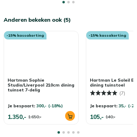
Anderen bekeken ook (5)
-15% kassakorting
-15% kassakorting
Hartman Sophie
Hartman Le Soleil E
Studio/Liverpool 210cm dining
dining tuinstoel
tuinset 7-delig
(7)
Je bespaart:
300,-
(-18%)
Je bespaart:
35,-
(-2
1.350,-
105,-
1.650,-
140,-