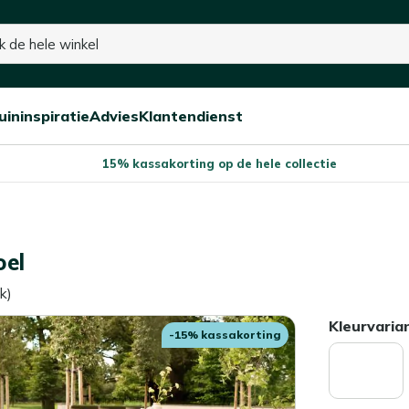
uininspiratie
Advies
Klantendienst
Open/sluit
Open/sluit
Open/sluit
Menu
Menu
Menu
15% kassakorting op de hele collectie
oel
k)
Kleurvaria
-15% kassakorting