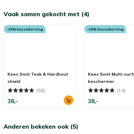
Vaak samen gekocht met (4)
-15% kassakorting
-15% kassakorting
Kees Smit Teak & Hardhout
Kees Smit Multi-surf
shield
beschermer
(58)
(14)
38,-
38,-
Anderen bekeken ook (5)