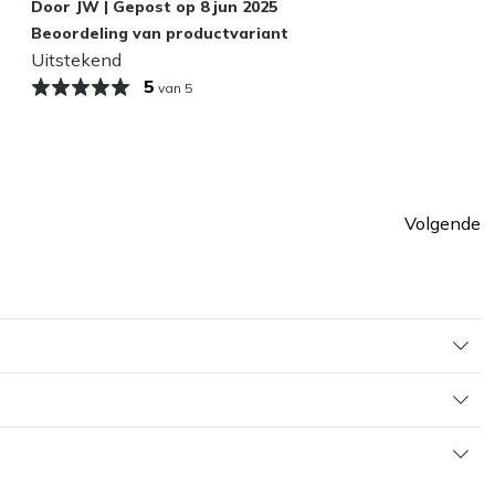
Door
JW
|
Gepost op
8 jun 2025
Beoordeling van productvariant
Uitstekend
5
van 5
Volgende
ina
Pagin