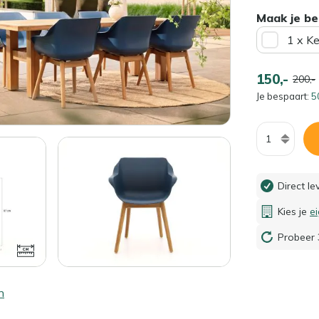
Maak je be
1 x K
150,-
200,-
Je bespaart:
5
Aantal
Direct l
Kies je
e
Probeer 
n