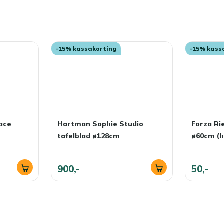
-15% kassakorting
-15% kass
ace
Hartman Sophie Studio
Forza Rie
tafelblad ø128cm
ø60cm (h
900,-
50,-