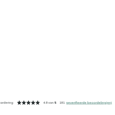
ardering:
4.8 van
5
181
geverifieerde beoordeling(en)