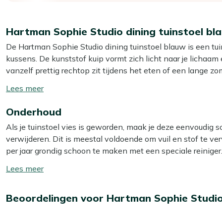
Hartman Sophie Studio dining tuinstoel bl
De Hartman Sophie Studio dining tuinstoel blauw is een tui
kussens. De kunststof kuip vormt zich licht naar je lichaam 
vanzelf prettig rechtop zit tijdens het eten of een lange
natuurlijke look én zorgen voor een stevig onderstel. Kunst
Toon/verberg
teakhout is een sterk natuurproduct dat tegen alle weers
lees
Onderhoud
meer
Eigenschappen
Als je tuinstoel vies is geworden, maak je deze eenvoudig 
Dining tuinstoel:
ideaal om aan te schuiven aan je tuint
verwijderen. Dit is meestal voldoende om vuil en stof te ve
Kunststof kuip:
licht van gewicht en makkelijk schoon
per jaar grondig schoon te maken met een speciale reiniger.
Teakhouten poten:
stevig en weerbestendig, zodat je s
Multi-surface reiniger voor het kunststof gedeelte en Kees 
Toon/verberg
Gebogen rugleuning:
ondersteunt je rug net wat beter a
gebruik géén hogedrukreiniger. Dit lijkt handig, maar kan h
lees
Door en door gekleurd kunststof:
kleine krasjes vall
meer
Extra bescherming
Beoordelingen voor Hartman Sophie Studio 
Bekijk meer Tuinstoelen
Wil je je tuinstoel extra beschermen tegen water en vuil
Bekijk meer Dining stoelen