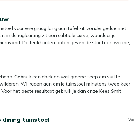
auw
nstoel voor wie graag lang aan tafel zit, zonder gedoe met
en in de rugleuning zit een subtiele curve, waardoor je
 zomeravond. De teakhouten poten geven de stoel een warme,
stof is licht van gewicht en heeft weinig onderhoud nodig,
omstandigheden kan.
schoon. Gebruik een doek en wat groene zeep om vuil te
afel voor ontbijt tot en met borrel
rwijderen. Wij raden aan om je tuinstoel minstens twee keer
 te maken na een etentje buiten
 Voor het beste resultaat gebruik je dan onze Kees Smit
toel stabiel staat op je terras
Smit Teak & Hardhout reiniger voor de teak poten. Let op:
ls je langer blijft natafelen
et materiaal beschadigen.
en minder op bij dagelijks gebruik
dining tuinstoel
Wa
? Dan kun je een beschermende laag aanbrengen met onze