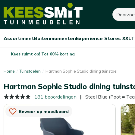
Kees
150,-
200,-
Zoeken
Smit
Je bespaart:
50,-
(-25%)
Tuinmeubelen
Assortiment
Buitenmomenten
Experience Stores XXL
T
Open/sluit
Open/sluit
Open/sluit
Menu
Menu
Menu
Kees ruimt op! Tot 60% korting
Home
Tuinstoelen
Hartman Sophie Studio dining tuinstoel
Hartman Sophie Studio dining tuinst
181 beoordelingen
Steel Blue (Poot = Tea
Bewaar op moodboard