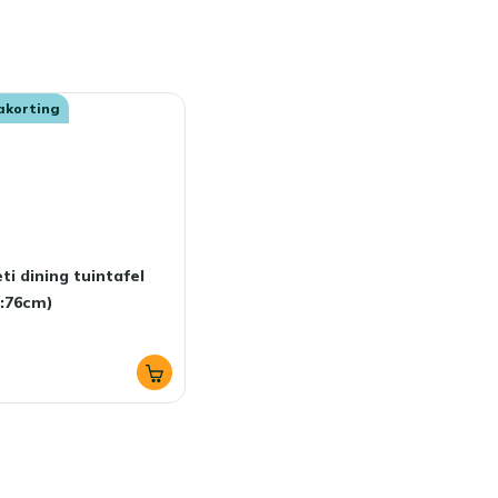
akorting
ti dining tuintafel
:76cm)