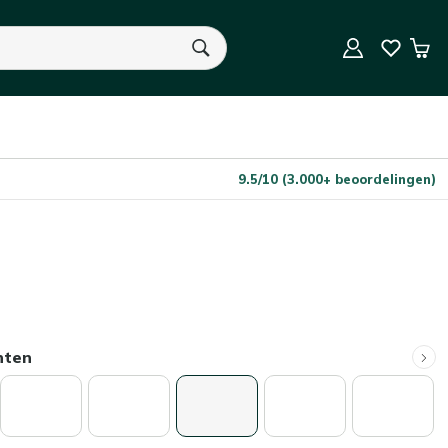
In Winkelwagen
Aantal
Win
U heeft geen product(en) in uw winkelwagen.
9.5/10 (3.000+ beoordelingen)
nten