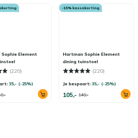
akorting
-15% kassakorting
 Sophie Element
Hartman Sophie Element
instoel
dining tuinstoel
(220)
(220)
art:
35,-
(-25%)
Je bespaart:
35,-
(-25%)
105,-
0,-
140,-