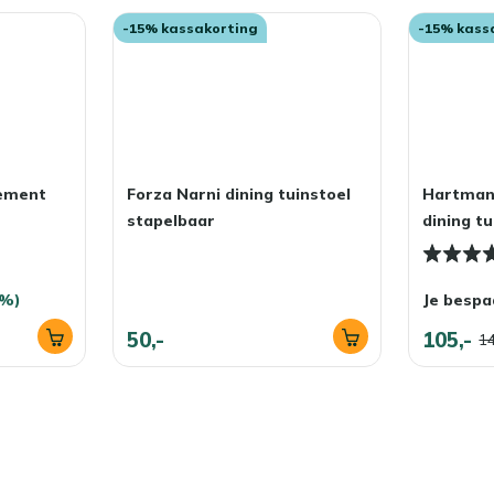
-15% kassakorting
-15% kass
lement
Forza Narni dining tuinstoel
Hartman
stapelbaar
dining tu
5%)
Je bespa
50,-
105,-
14