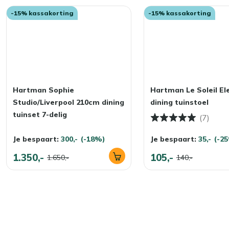
-15% kassakorting
-15% kassakorting
Hartman Sophie
Hartman Le Soleil E
Studio/Liverpool 210cm dining
dining tuinstoel
tuinset 7-delig
(7)
Je bespaart:
300,-
(-18%)
Je bespaart:
35,-
(-2
1.350,-
105,-
1.650,-
140,-