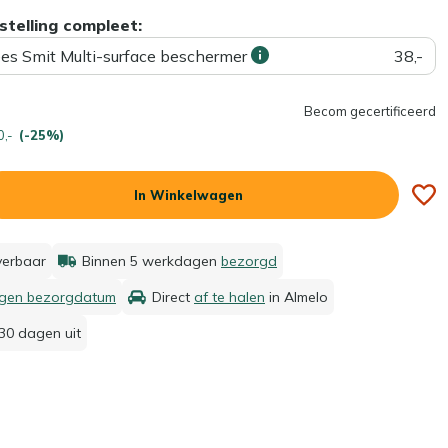
stelling compleet:
ees Smit Multi-surface beschermer
38,-
Becom gecertificeerd
0,-
(-25%)
In Winkelwagen
everbaar
Binnen 5 werkdagen
bezorgd
igen bezorgdatum
Direct
af te halen
in Almelo
30 dagen uit