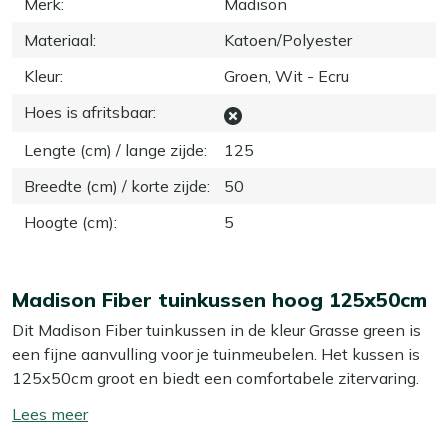
Merk
:
Madison
Materiaal
:
Katoen/Polyester
Kleur
:
Groen, Wit - Ecru
Hoes is afritsbaar
:
Lengte (cm) / lange zijde
:
125
Breedte (cm) / korte zijde
:
50
Hoogte (cm)
:
5
Madison Fiber tuinkussen hoog 125x50cm
Dit Madison Fiber tuinkussen in de kleur Grasse green is
een fijne aanvulling voor je tuinmeubelen. Het kussen is
125x50cm groot en biedt een comfortabele zitervaring.
Dankzij de stevige fiber vulling zit je altijd lekker, of je nu
Toon/verberg
een boek leest of geniet van een drankje in de zon. Dit
lees