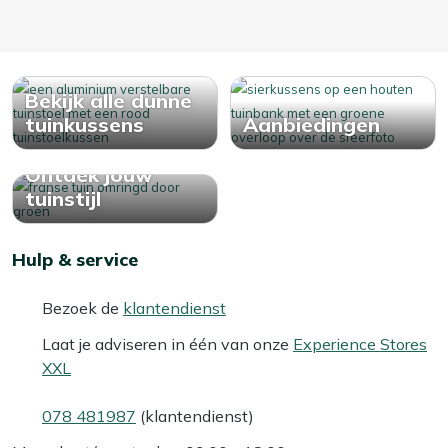
Bekijk alle dunne
tuinkussens
Aanbiedingen
Ontdek jouw
tuinstijl
Hulp & service
Bezoek de
klantendienst
Laat je adviseren in één van onze
Experience Stores
XXL
078 481987
(klantendienst)