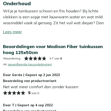
kussen is ideaal voor verstelbare tuinstoelen, waar je nét
Onderhoud
meer
dat extra beetje zitcomfort wil. Je kunt het kussen
Wil je je tuinkussen schoon en fris houden? Bij lichte
eenvoudig vastmaken aan je stoel, zodat het goed op zijn
vlekken is een sopje met lauwwarm water en wat mild
plek blijft zitten. Een praktische keuze voor wie houdt
wasmiddel vaak al genoeg. Zit het vuil wat dieper? Dan
van comfort en gemak in de tuin.
helpt onze Kees Smit Textiel & Rope reiniger om
Toon/verberg
hardnekkige vlekken los te krijgen zonder de stof aan te
Bekijk meer Tuinkussens
lees
tasten. Tip: zorg ervoor dat je je kussens altijd in de
Bekijk meer Dunne tuinkussens (textileen stoelen)
meer
Beoordelingen voor Madison Fiber tuinkussen
schaduw laat opdrogen, zo voorkom je dat de kleur
hoog 125x50cm
terugloopt.
Waardering:
4.7 van
5
Wil je het jezelf nog makkelijker maken? Dan is het slim
44
geverifieerde beoordeling(en)
om een beschermende laag aan te brengen met onze
Door
Gerda
|
Gepost op
2 jun 2023
Kees Smit Textiel & Rope beschermer. Deze maakt je
Beoordeling van productvariant
kussens water- en vuilafstotend, zodat ze langer schoon
Net wat meer comfort dan zonder kussen
blijven. Dat bespaart je weer schoonmaakwerk!
5
van 5
Kan ik mijn tuinkussens het hele jaar buiten
laten liggen?
Door
T
|
Gepost op
4 sep 2022
Beoordeling van productvariant