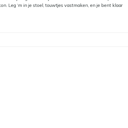
lkon. Leg ‘m in je stoel, touwtjes vastmaken, en je bent klaar
nd.
j het ruime formaat past dit kussen goed in de meeste
tuk lekkerder zit.
teunend aan, waardoor je langer prettig aan tafel zit of
olyester maakt de stof prettig aanvoelend én vormvast,
rect meer kleur, handig als je je terras met één accessoire
n netjes in je stoel, zonder rare hoeken of gekreukte
t elke dag, en in het najaar berg je het droog op in een
net zo van geniet.