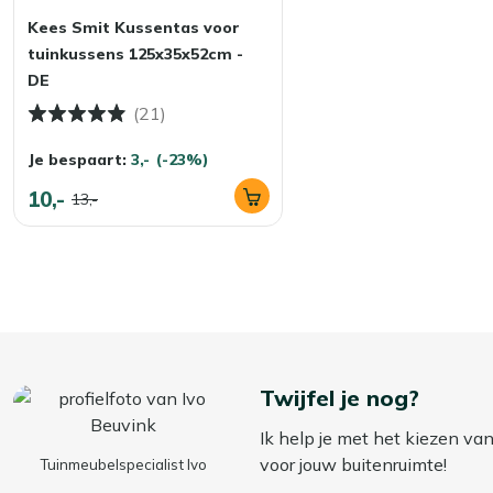
Bekijk meer Tuinkussens
Kees Smit Kussentas voor
Bekijk meer Dikke tuinkussens (houten stoelen)
tuinkussens 125x35x52cm -
DE
(21)
Je bespaart:
3,-
(-23%)
10,-
13,-
Twijfel je nog?
Ik help je met het kiezen va
voor jouw buitenruimte!
Tuinmeubelspecialist Ivo