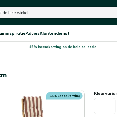
uininspiratie
Advies
Klantendienst
Open/sluit
Open/sluit
Open/sluit
Menu
Menu
Menu
15% kassakorting op de hele collectie
0cm
Kleurvaria
-15% kassakorting