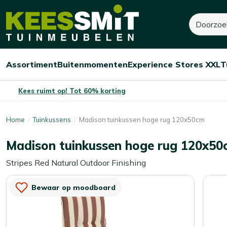
Kees
34,-
47,-
Zoeken
Smit
Je bespaart:
13,-
(-28%)
Tuinmeubelen
Assortiment
Buitenmomenten
Experience Stores XXL
T
Open/sluit
Open/sluit
Open/sluit
Menu
Menu
Menu
Kees ruimt op! Tot 60% korting
Home
Tuinkussens
Madison tuinkussen hoge rug 120x50cm
Madison tuinkussen hoge rug 120x5
Stripes Red Natural Outdoor Finishing
Bewaar op moodboard