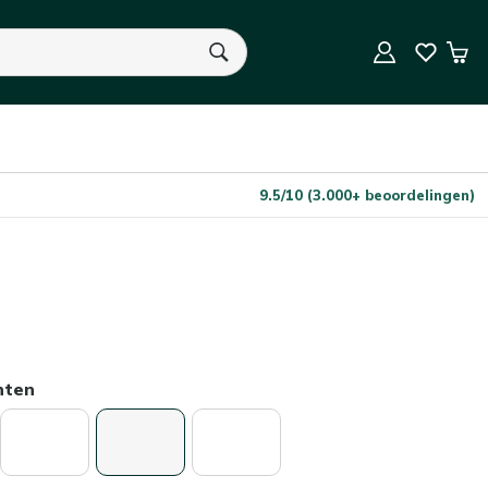
In Winkelwagen
Aantal
Win
U heeft geen product(en) in uw winkelwagen.
9.5/10 (3.000+ beoordelingen)
nten