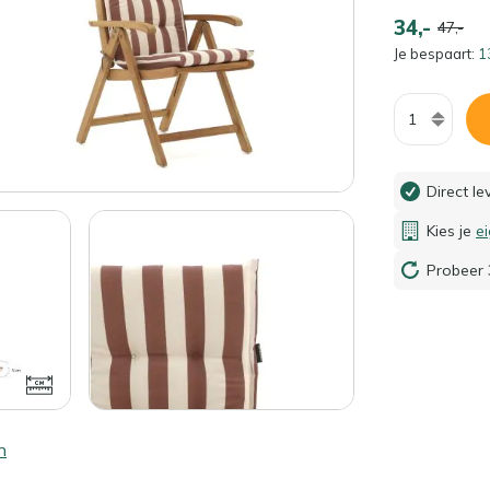
34,-
47,-
Je bespaart:
1
Aantal
Direct l
Kies je
e
Probeer 
n