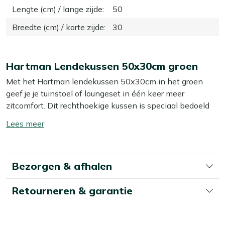
Lengte (cm) / lange zijde
:
50
Breedte (cm) / korte zijde
:
30
Hartman Lendekussen 50x30cm groen
Met het Hartman lendekussen 50x30cm in het groen
geef je je tuinstoel of loungeset in één keer meer
zitcomfort. Dit rechthoekige kussen is speciaal bedoeld
voor steun in je onderrug, zodat je lekkerder en langer
Toon/verberg
blijft zitten. Dankzij het compacte formaat leg je ’m
lees
makkelijk achter je rug, op een bank of in een
meer
loungestoel. Handig als je graag buiten leest, borrelt of na
Bezorgen & afhalen
het eten nog even blijft natafelen.
Eigenschappen
Retourneren & garantie
Extra steun in je onderrug:
Door het langwerpige
formaat leg je het kussen precies in je onderrug,